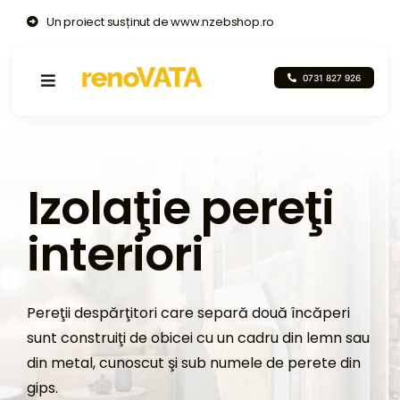
Skip
Un proiect susținut de www.nzebshop.ro
to
content
0731 827 926
Toggle
Navigation
De ce să izolați?
Izolaţie pereţi
Servicii
interiori
Proiecte
Despre noi
Pereţii despărţitori care separă două încăperi
sunt construiţi de obicei cu un cadru din lemn sau
Video
din metal, cunoscut şi sub numele de perete din
gips.