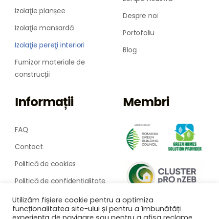
Izolaţie planșee
Despre noi
Izolaţie mansardă
Portofoliu
Izolaţie pereţi interiori
Blog
Furnizor materiale de
construcții
Informații
Membri
FAQ
Contact
Politică de cookies
Politică de confidențialitate
ANPC
Utilizăm fișiere cookie pentru a optimiza
funcționalitatea site-ului și pentru a îmbunătăți
experiența de navigare sau pentru a afișa reclame