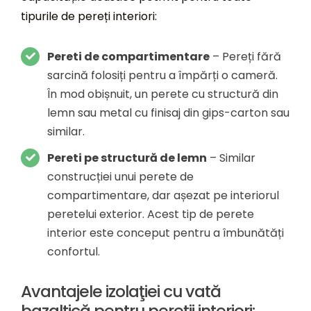
tipurile de pereți interiori:
Pereti de compartimentare
– Pereți fără
sarcină folosiți pentru a împărți o cameră.
În mod obișnuit, un perete cu structură din
lemn sau metal cu finisaj din gips-carton sau
similar.
Pereti pe structur
ă
de lemn
– Similar
construcției unui perete de
compartimentare, dar așezat pe interiorul
peretelui exterior. Acest tip de perete
interior este conceput pentru a îmbunătăți
confortul.
Avantajele izolaţiei cu vată
bazaltică pentru pereţii interiori: