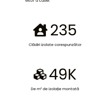
viitor a casei.
235
Clădiri izolate corespunzător
49
K
De m² de izolație montată