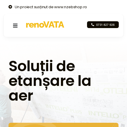
Skip
Un proiect susținut de www.nzebshop.ro
to
content
0731 827 926
Toggle
Navigation
De ce să izolați?
Soluții de
Servicii
etanșare la
Proiecte
aer
Despre noi
Video