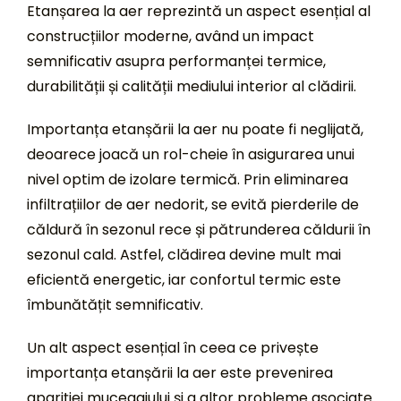
Etanșarea la aer reprezintă un aspect esențial al
construcțiilor moderne, având un impact
semnificativ asupra performanței termice,
durabilității și calității mediului interior al clădirii.
Importanța etanșării la aer nu poate fi neglijată,
deoarece joacă un rol-cheie în asigurarea unui
nivel optim de izolare termică. Prin eliminarea
infiltrațiilor de aer nedorit, se evită pierderile de
căldură în sezonul rece și pătrunderea căldurii în
sezonul cald. Astfel, clădirea devine mult mai
eficientă energetic, iar confortul termic este
îmbunătățit semnificativ.
Un alt aspect esențial în ceea ce privește
importanța etanșării la aer este prevenirea
apariției mucegaiului și a altor probleme asociate