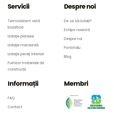
Servicii
Despre noi
Termosistem vată
De ce să izolați?
bazaltică
Echipa noastră
Izolaţie planșee
Despre noi
Izolaţie mansardă
Portofoliu
Izolaţie pereţi interiori
Blog
Furnizor materiale de
construcții
Informații
Membri
FAQ
Contact