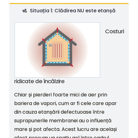
Situația 1: Clădirea NU este etanșă
Costuri
ridicate de încălzire
Chiar și pierderi foarte mici de aer prin
bariera de vapori, cum ar fi cele care apar
din cauza etanșării defectuoase între
suprapunerile membranei au o influență
mare și pot afecta. Acest lucru are același
efect precum un spațiu gol între cadrul